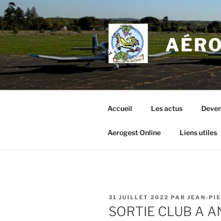
Aller
au
contenu
AÉRO
principal
Accueil
Les actus
Deven
Aerogest Online
Liens utiles
PUBLIÉ
31 JUILLET 2022
PAR
JEAN-PI
LE
SORTIE CLUB A A