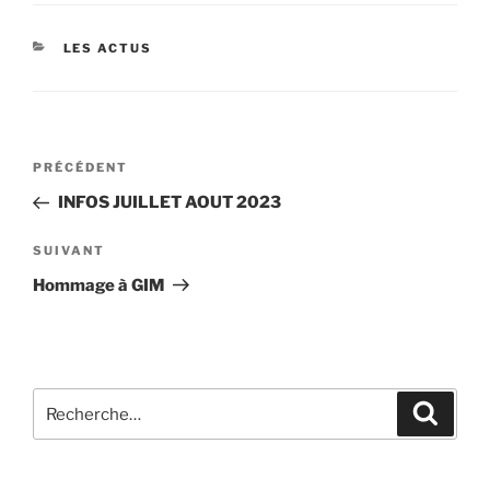
CATÉGORIES
LES ACTUS
Navigation
Article
PRÉCÉDENT
de
précédent
INFOS JUILLET AOUT 2023
l’article
Article
SUIVANT
suivant
Hommage à GIM
Recherche
Recher
pour
: