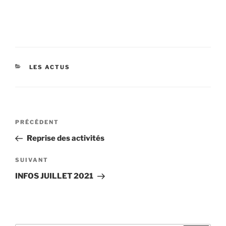
CATÉGORIES
LES ACTUS
Navigation
Article
PRÉCÉDENT
de
précédent
Reprise des activités
l’article
Article
SUIVANT
suivant
INFOS JUILLET 2021