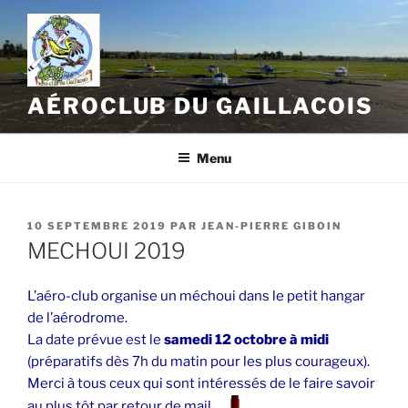
Aller
au
contenu
principal
AÉROCLUB DU GAILLACOIS
Menu
PUBLIÉ
10 SEPTEMBRE 2019
PAR
JEAN-PIERRE GIBOIN
LE
MECHOUI 2019
L’aéro-club organise un méchoui dans le petit hangar
de l’aérodrome.
La date prévue est le
samedi 12 octobre à midi
(préparatifs dès 7h du matin pour les plus courageux).
Merci à tous ceux qui sont intéressés de le faire savoir
l
au plus tôt par retour de mail