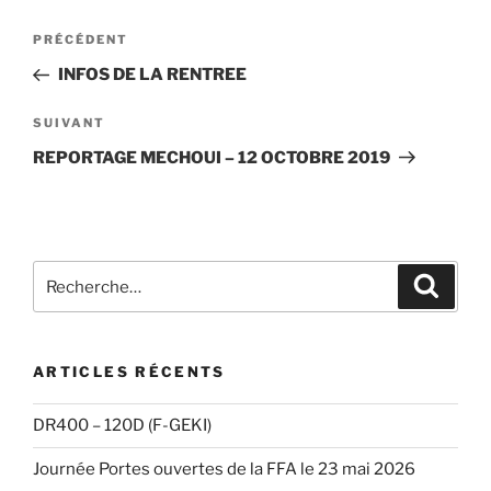
Navigation
Article
PRÉCÉDENT
de
précédent
INFOS DE LA RENTREE
l’article
Article
SUIVANT
suivant
REPORTAGE MECHOUI – 12 OCTOBRE 2019
Recherche
Recher
pour
:
ARTICLES RÉCENTS
DR400 – 120D (F-GEKI)
Journée Portes ouvertes de la FFA le 23 mai 2026