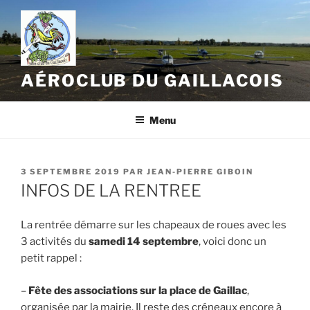
Aller
au
contenu
principal
AÉROCLUB DU GAILLACOIS
Menu
PUBLIÉ
3 SEPTEMBRE 2019
PAR
JEAN-PIERRE GIBOIN
LE
INFOS DE LA RENTREE
La rentrée démarre sur les chapeaux de roues avec les
3 activités du
samedi 14 septembre
, voici donc un
petit rappel :
–
Fête des associations sur la place de Gaillac
,
organisée par la mairie. Il reste des créneaux encore à