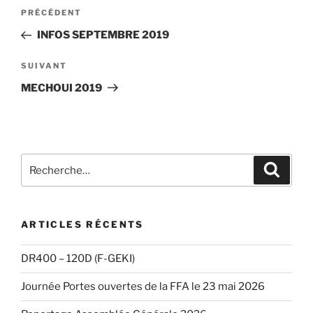
Navigation
Article
PRÉCÉDENT
de
précédent
INFOS SEPTEMBRE 2019
l’article
Article
SUIVANT
suivant
MECHOUI 2019
Recherche
Recher
pour
:
ARTICLES RÉCENTS
DR400 – 120D (F-GEKI)
Journée Portes ouvertes de la FFA le 23 mai 2026