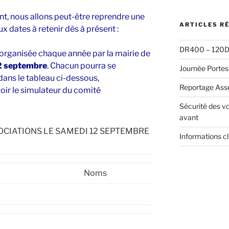
:
t, nous allons peut-être reprendre une
ARTICLES R
x dates à retenir dès à présent :
DR400 – 120D 
 organisée chaque année par la mairie de
2 septembre
. Chacun pourra se
Journée Portes
 dans le tableau ci-dessous,
Reportage Ass
ir le simulateur du comité
Sécurité des vo
avant
OCIATIONS LE SAMEDI 12 SEPTEMBRE
Informations c
Noms