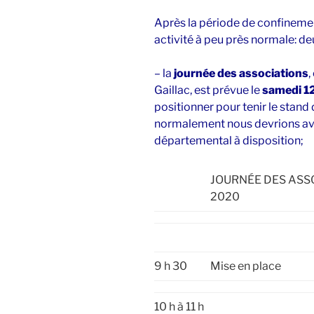
Après la période de confinemen
activité à peu près normale: deu
– la
journée des associations
,
Gaillac, est prévue le
samedi 1
positionner pour tenir le stand
normalement nous devrions avo
départemental à disposition;
JOURNÉE DES ASS
2020
9 h 30
Mise en place
10 h à 11 h