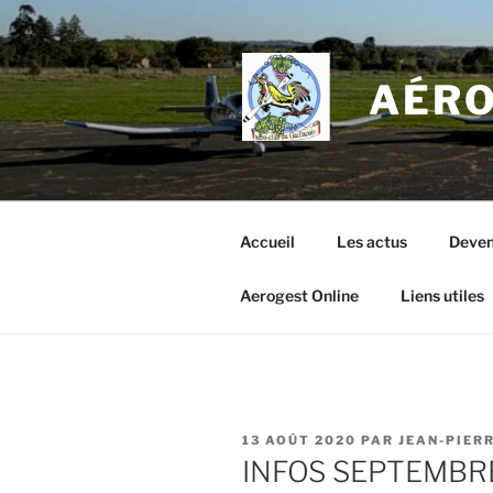
Aller
au
contenu
AÉRO
principal
Accueil
Les actus
Deven
Aerogest Online
Liens utiles
PUBLIÉ
13 AOÛT 2020
PAR
JEAN-PIERR
LE
INFOS SEPTEMBR