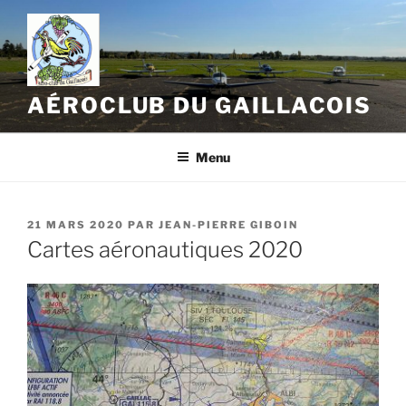
Aller
au
contenu
principal
AÉROCLUB DU GAILLACOIS
Menu
PUBLIÉ
21 MARS 2020
PAR
JEAN-PIERRE GIBOIN
LE
Cartes aéronautiques 2020