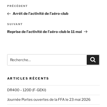
Navigation
Article
PRÉCÉDENT
de
précédent
Arrêt de l’activité de l’aéro-club
l’article
Article
SUIVANT
suivant
Reprise de l’activité de l’aéro-club le 11 mai
Recherche
Recher
pour
:
ARTICLES RÉCENTS
DR400 – 120D (F-GEKI)
Journée Portes ouvertes de la FFA le 23 mai 2026