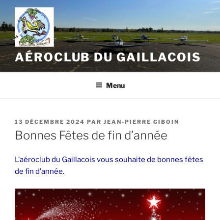
Aller
au
contenu
principal
AÉROCLUB DU GAILLACOIS
Menu
PUBLIÉ
13 DÉCEMBRE 2024
PAR
JEAN-PIERRE GIBOIN
LE
Bonnes Fêtes de fin d’année
L’aéroclub du Gaillacois vous souhaite de bonnes fêtes
de fin d’année.