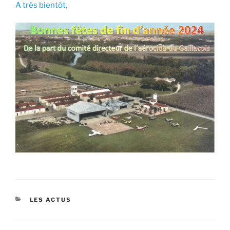
A très bientôt,
CATÉGORIES
LES ACTUS