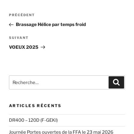
Navigation
Article
PRÉCÉDENT
de
précédent
Brassage Hélice par temps froid
l’article
Article
SUIVANT
suivant
VOEUX 2025
Recherche
Recher
pour
:
ARTICLES RÉCENTS
DR400 – 120D (F-GEKI)
Journée Portes ouvertes de la FFA le 23 mai 2026