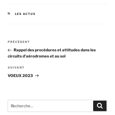
CATÉGORIES
LES ACTUS
Navigation
Article
PRÉCÉDENT
de
précédent
Rappel des procédures et attitudes dans les
l’article
circuits d’aérodromes et au sol
Article
SUIVANT
suivant
VOEUX 2023
Recherche
Recher
pour