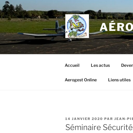
Aller
au
contenu
AÉRO
principal
Accueil
Les actus
Deven
Aerogest Online
Liens utiles
PUBLIÉ
14 JANVIER 2020
PAR
JEAN-PI
LE
Séminaire Sécurité