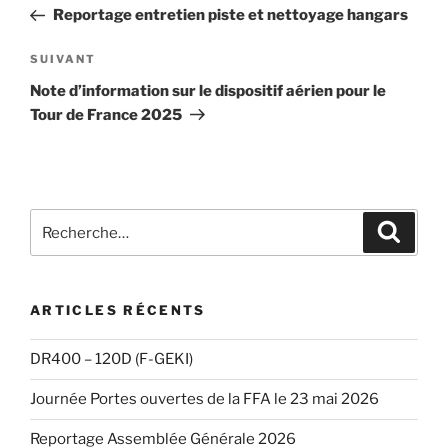
de
précédent
Reportage entretien piste et nettoyage hangars
l’article
Article
SUIVANT
suivant
Note d’information sur le dispositif aérien pour le
Tour de France 2025
Recherche
Recher
pour
:
ARTICLES RÉCENTS
DR400 – 120D (F-GEKI)
Journée Portes ouvertes de la FFA le 23 mai 2026
Reportage Assemblée Générale 2026