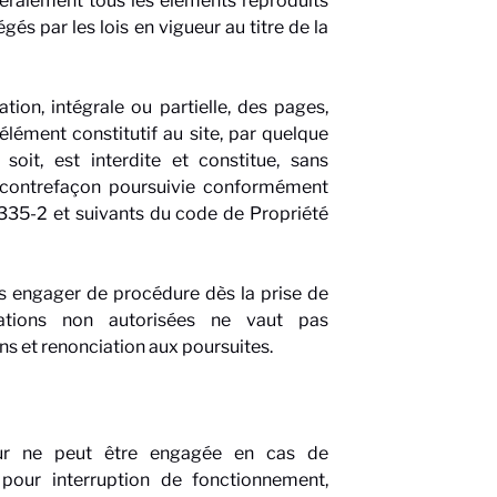
néralement tous les éléments reproduits
égés par les lois en vigueur au titre de la
ion, intégrale ou partielle, des pages,
lément constitutif au site, par quelque
oit, est interdite et constitue, sans
ne contrefaçon poursuivie conformément
L335-2 et suivants du code de Propriété
as engager de procédure dès la prise de
sations non autorisées ne vaut pas
ons et renonciation aux poursuites.
teur ne peut être engagée en cas de
é pour interruption de fonctionnement,