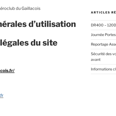
:
éroclub du Gaillacois
ARTICLES R
érales d’utilisation
DR400 – 120D 
Journée Portes
légales du site
Reportage Ass
Sécurité des vo
avant
Informations c
cois.fr/
fr