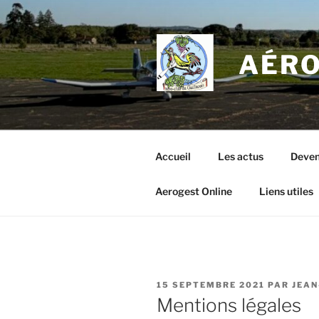
Aller
au
contenu
AÉRO
principal
Accueil
Les actus
Deven
Aerogest Online
Liens utiles
PUBLIÉ
15 SEPTEMBRE 2021
PAR
JEAN
LE
Mentions légales