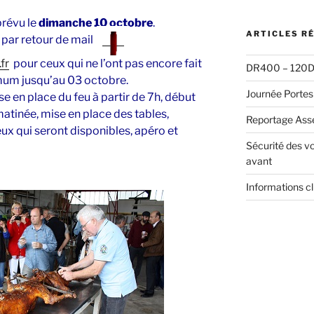
:
prévu le
dimanche 10 octobre
.
ARTICLES R
 par retour de mail
l
fr
pour ceux qui ne l’ont pas encore fait
DR400 – 120D 
imum jusqu’au 03 octobre.
Journée Portes
e en place du feu à partir de 7h, début
atinée, mise en place des tables,
Reportage Ass
ux qui seront disponibles, apéro et
Sécurité des vo
avant
Informations c