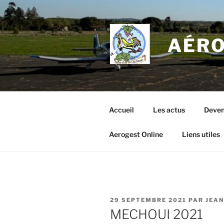
Aller
au
contenu
AÉRO
principal
Accueil
Les actus
Deven
Aerogest Online
Liens utiles
PUBLIÉ
29 SEPTEMBRE 2021
PAR
JEAN
LE
MECHOUI 2021