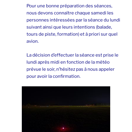
Pour une bonne préparation des séances,
nous devons connaître chaque samedi les
personnes intéressées par la séance du lundi
suivant ainsi que leurs intentions (balade,
tours de piste, formation) et à priori sur quel
avion.
La décision d’effectuer la séance est prise le
lundi après midi en fonction de la météo
prévue le soir, n’hésitez pas à nous appeler
pour avoir la confirmation.