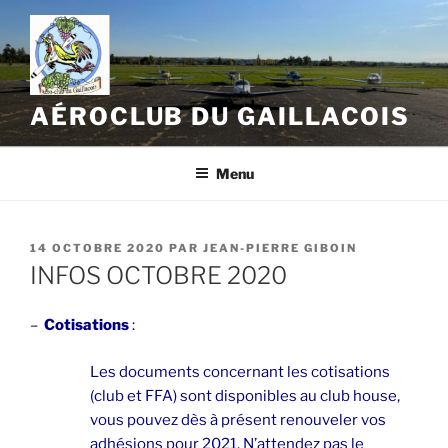
Aller
au
contenu
principal
AÉROCLUB DU GAILLACOIS
Menu
PUBLIÉ
14 OCTOBRE 2020
PAR
JEAN-PIERRE GIBOIN
LE
INFOS OCTOBRE 2020
–
Cotisations
:
Les documents concernant les cotisations
(club et FFA) sont disponibles au club house,
vous pouvez dès à présent renouveler vos
adhésions pour 2021. N’attendez pas le