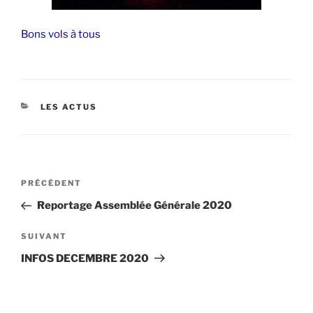
Bons vols à tous
CATÉGORIES
LES ACTUS
Navigation
Article
PRÉCÉDENT
de
précédent
Reportage Assemblée Générale 2020
l’article
Article
SUIVANT
suivant
INFOS DECEMBRE 2020