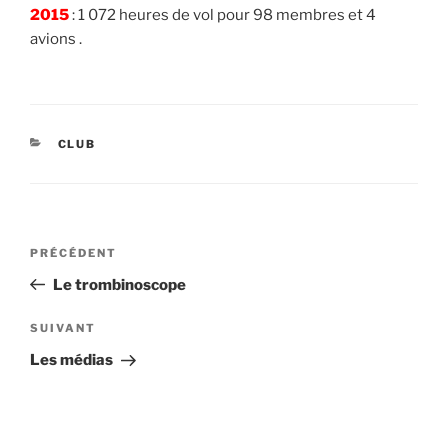
2015
: 1 072 heures de vol pour 98 membres et 4
avions .
CATÉGORIES
CLUB
Navigation
Article
PRÉCÉDENT
de
précédent
Le trombinoscope
l’article
Article
SUIVANT
suivant
Les médias