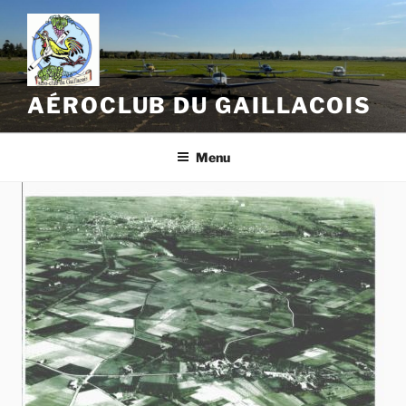
Aller
au
contenu
principal
AÉROCLUB DU GAILLACOIS
Menu