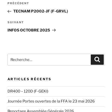
Navigation
Article
PRÉCÉDENT
de
précédent
TECNAM P2002-JF (F-GRVL)
l’article
Article
SUIVANT
suivant
INFOS OCTOBRE 2025
Recherche
Recher
pour
:
ARTICLES RÉCENTS
DR400 – 120D (F-GEKI)
Journée Portes ouvertes de la FFA le 23 mai 2026
Reportage Assemblée Générale 2026