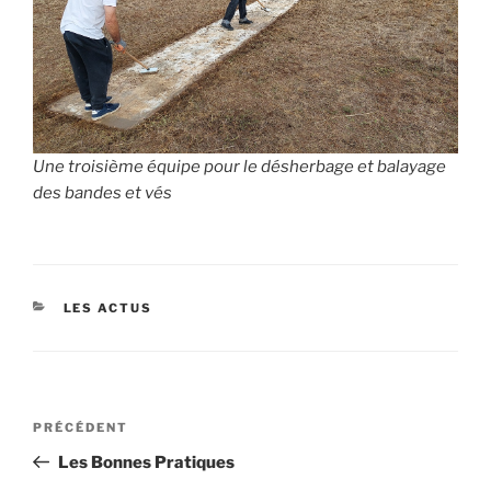
Une troisième équipe pour le désherbage et balayage
des bandes et vés
CATÉGORIES
LES ACTUS
Navigation
Article
PRÉCÉDENT
de
précédent
Les Bonnes Pratiques
l’article