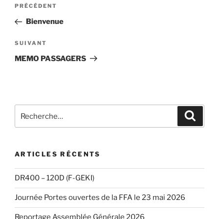
Navigation
Article
PRÉCÉDENT
de
précédent
Bienvenue
l’article
Article
SUIVANT
suivant
MEMO PASSAGERS
Recherche
Recher
pour
:
ARTICLES RÉCENTS
DR400 – 120D (F-GEKI)
Journée Portes ouvertes de la FFA le 23 mai 2026
Reportage Assemblée Générale 2026