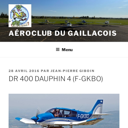
Aller
au
contenu
principal
AÉROCLUB DU GAILLACOIS
Menu
PUBLIÉ
28 AVRIL 2016
PAR
JEAN-PIERRE GIBOIN
LE
DR 400 DAUPHIN 4 (F-GKBO)