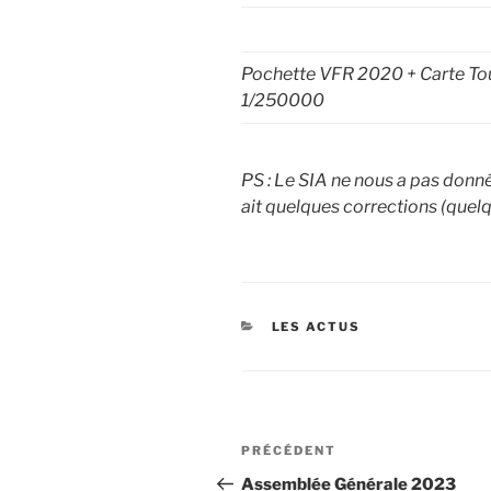
Pochette VFR 2020 + Carte To
1/250000
PS : Le SIA ne nous a pas donné t
ait quelques corrections (quelq
CATÉGORIES
LES ACTUS
Navigation
Article
PRÉCÉDENT
de
précédent
Assemblée Générale 2023