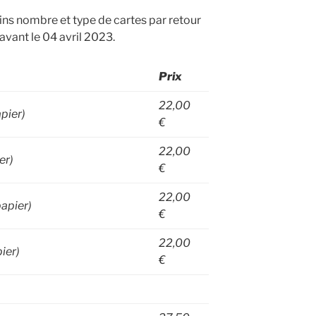
ns nombre et type de cartes par retour
avant le 04 avril 2023.
Prix
22,00
pier)
€
22,00
er)
€
22,00
apier)
€
22,00
ier)
€