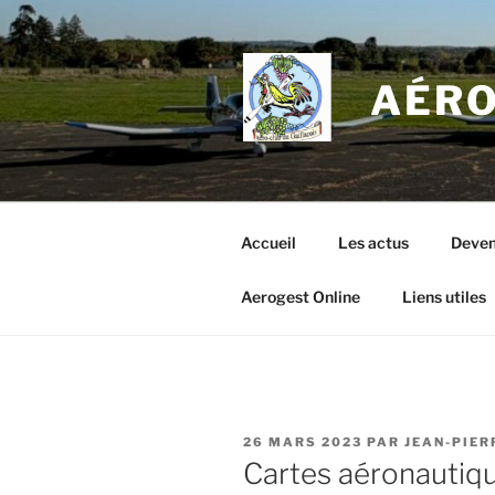
Aller
au
contenu
AÉRO
principal
Accueil
Les actus
Deven
Aerogest Online
Liens utiles
PUBLIÉ
26 MARS 2023
PAR
JEAN-PIER
LE
Cartes aéronautiq