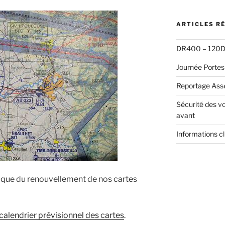
:
ARTICLES R
DR400 – 120D 
Journée Portes
Reportage Ass
Sécurité des vo
avant
Informations c
oque du renouvellement de nos cartes
calendrier prévisionnel des cartes
.