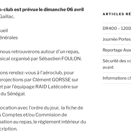
:
o-club est prévue le
dimanche 06 avril
ARTICLES R
Gaillac.
DR400 – 120D 
ueil
énérales
Journée Portes
Reportage Ass
 nous retrouverons autour d’un repas,
cal organisé par Sébastien FOULON.
Sécurité des vo
avant
ons rendez-vous à l’aéroclub, pour
Informations c
e projections par Clément GORSSE sur
t par l’équipage RAID Latécoère sur
 du Sénégal.
ation avec l’ordre du jour, la fiche de
des Comptes et/ou Commision de
ipation au repas, le réglement intérieur du
cription.