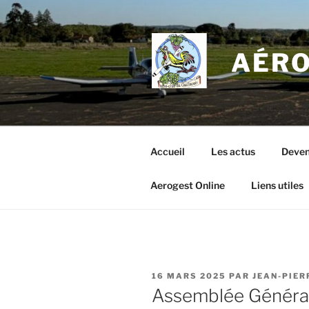
Aller
au
contenu
AÉRO
principal
Accueil
Les actus
Deven
Aerogest Online
Liens utiles
PUBLIÉ
16 MARS 2025
PAR
JEAN-PIER
LE
Assemblée Généra