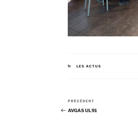
CATÉGORIES
LES ACTUS
Navigation
Article
PRÉCÉDENT
de
précédent
AVGAS UL91
l’article