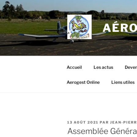
Aller
au
contenu
AÉRO
principal
Accueil
Les actus
Deven
Aerogest Online
Liens utiles
PUBLIÉ
13 AOÛT 2021
PAR
JEAN-PIERR
LE
Assemblée Généra