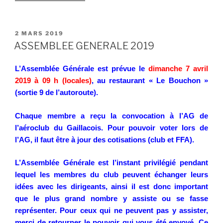
« Sortie
Châteaux
Cathares
PUBLIÉ
2 MARS 2019
LE
mars
ASSEMBLEE GENERALE 2019
2019 »
L’Assemblée Générale est prévue le
dimanche 7 avril
2019 à 09 h (locales)
, au restaurant « Le Bouchon »
(sortie 9 de l’autoroute).
Chaque membre a reçu la convocation à l’AG de
l’aéroclub du Gaillacois. Pour pouvoir voter lors de
l’AG, il faut être à jour des cotisations (club et FFA).
L’Assemblée Générale est l’instant privilégié pendant
lequel les membres du club peuvent échanger leurs
idées avec les dirigeants, ainsi il est donc important
que le plus grand nombre y assiste ou se fasse
représenter. Pour ceux qui ne peuvent pas y assister,
merci de retourner le pouvoir qui vous été envoyé. Ce