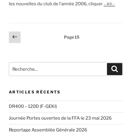
les nouvelles du club de l’année 2006, cliquer
…ici…
Pagination
Page
Page
15
précédente
des
publications
Recherche
Recher
pour
:
ARTICLES RÉCENTS
DR400 – 120D (F-GEKI)
Journée Portes ouvertes de la FFA le 23 mai 2026
Reportage Assemblée Générale 2026