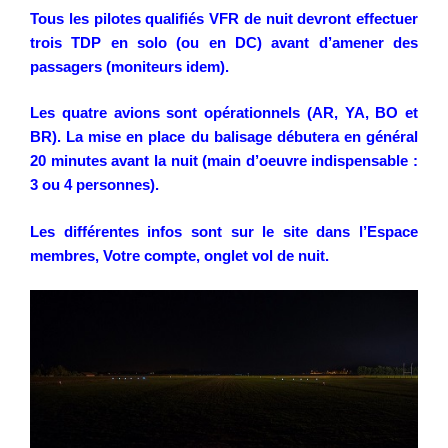
Tous les pilotes qualifiés VFR de nuit devront effectuer
trois TDP en solo (ou en DC) avant d’amener des
passagers (moniteurs idem).
Les quatre avions sont opérationnels (AR, YA, BO et
BR). La mise en place du balisage débutera en général
20 minutes avant la nuit (main d’oeuvre indispensable :
3 ou 4 personnes).
Les différentes infos sont sur le site dans l’Espace
membres, Votre compte, onglet vol de nuit.