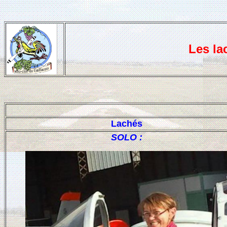
Les la
Lachés
SOLO :